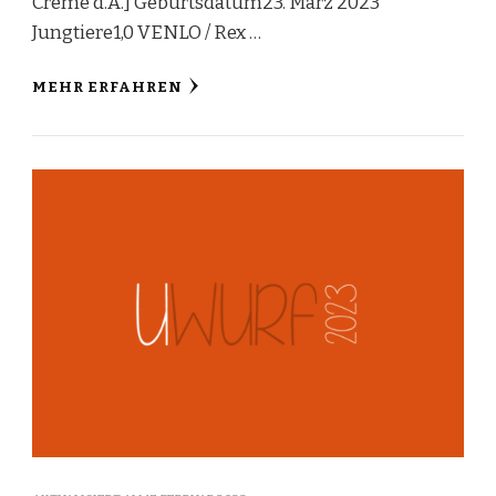
Creme d.A.] Geburtsdatum23. März 2023
Jungtiere1,0 VENLO / Rex …
MEHR ERFAHREN