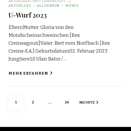
AKTUALISIERT AM
17. FEBRUAR 2023
AKTUELLES
ALLGEMEIN
WÜRFE
U-Wurf 2023
ElternMutter: Gloria von den
Mondscheinschweinchen [Rex
Cremeagouti]Vater: Bert vom Norfbach [Rex
Creme d.A.] Geburtsdatum02. Februar 2023
Jungtiere1,0 Ulan Bator / …
MEHR ERFAHREN
Beitragsnavigation
SEITE
SEITE
SEITE
1
2
…
14
NÄCHSTE