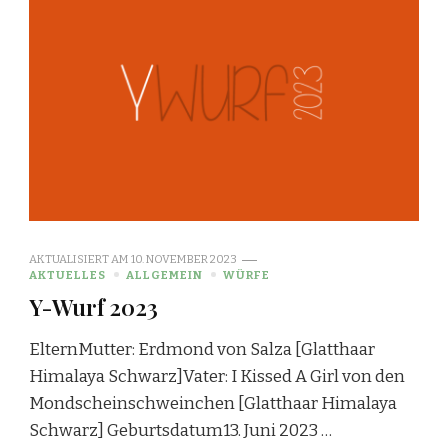
AKTUALISIERT AM
10. NOVEMBER 2023
AKTUELLES
ALLGEMEIN
WÜRFE
Y-Wurf 2023
ElternMutter: Erdmond von Salza [Glatthaar
Himalaya Schwarz]Vater: I Kissed A Girl von den
Mondscheinschweinchen [Glatthaar Himalaya
Schwarz] Geburtsdatum13. Juni 2023 …