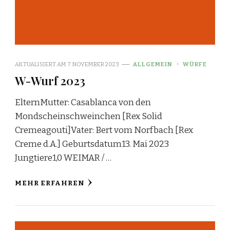
AKTUALISIERT AM
7. NOVEMBER 2023
ALLGEMEIN
WÜRFE
W-Wurf 2023
ElternMutter: Casablanca von den
Mondscheinschweinchen [Rex Solid
Cremeagouti]Vater: Bert vom Norfbach [Rex
Creme d.A.] Geburtsdatum13. Mai 2023
Jungtiere1,0 WEIMAR / …
MEHR ERFAHREN