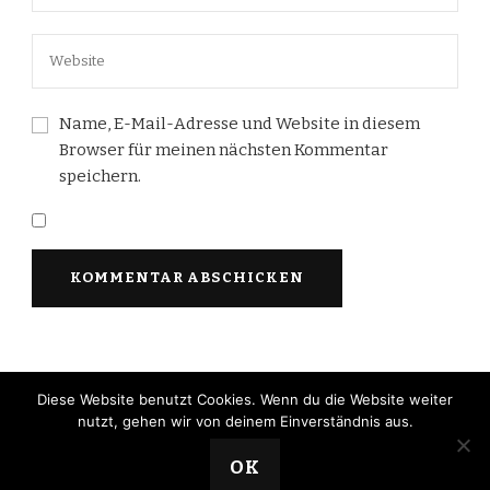
Name, E-Mail-Adresse und Website in diesem
Browser für meinen nächsten Kommentar
speichern.
Diese Website benutzt Cookies. Wenn du die Website weiter
© Copyright 2026
Die Mondschweins
. Alle Rechte
nutzt, gehen wir von deinem Einverständnis aus.
vorbehalten.
Yummy Recipe | Entwickelt von
Blossom
Themes
. Powered by
WordPress
.
OK