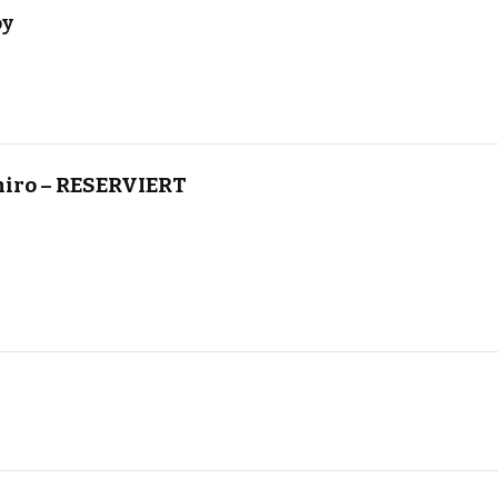
oy
iro – RESERVIERT