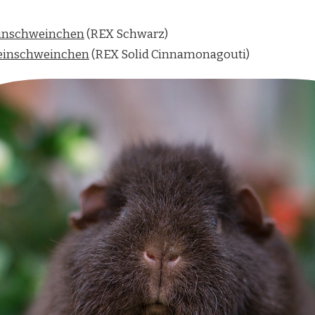
einschweinchen
(REX Schwarz)
heinschweinchen
(REX Solid Cinnamonagouti)