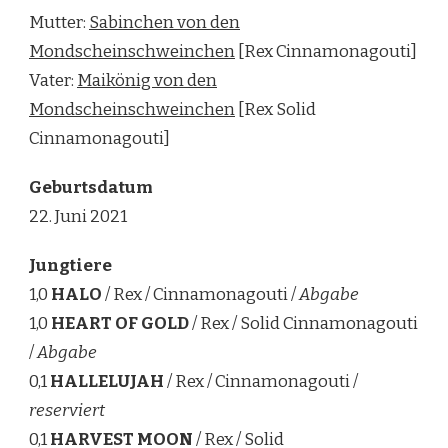
Mutter:
Sabinchen von den
Mondscheinschweinchen
[Rex Cinnamonagouti]
Vater:
Maikönig von den
Mondscheinschweinchen
[Rex Solid
Cinnamonagouti]
Geburtsdatum
22. Juni 2021
Jungtiere
1,0
HALO
/ Rex / Cinnamonagouti /
Abgabe
1,0
HEART OF GOLD
/ Rex / Solid Cinnamonagouti
/
Abgabe
0,1
HALLELUJAH
/ Rex / Cinnamonagouti /
reserviert
0,1
HARVEST MOON
/ Rex / Solid