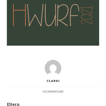
CLAUDI
ZU
2 KOMMENTARE
H-
WURF
Eltern
2021