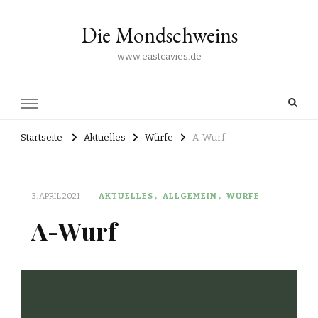
Die Mondschweins
www.eastcavies.de
Startseite
Aktuelles
Würfe
A-Wurf
3. APRIL 2021
AKTUELLES
ALLGEMEIN
WÜRFE
A-Wurf